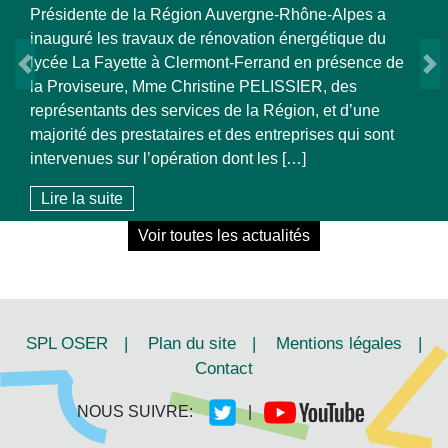
Lire la suite
Previous
N
Voir toutes les actualités
SPL OSER
|
Plan du site
|
Mentions légales
|
Contact
NOUS SUIVRE:
|