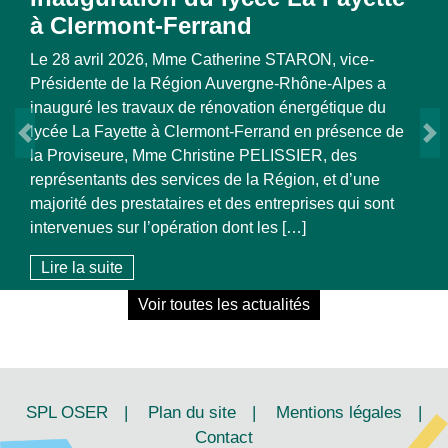
Novembre 2025
Lire la suite
Previous
N
Voir toutes les actualités
SPL OSER
|
Plan du site
|
Mentions légales
|
Contact
NOUS SUIVRE:
|