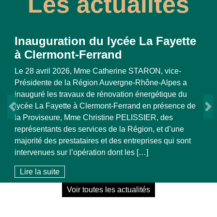
Les actualités
a Fayette
La Lettre n°7 de la SPL OSE
Novembre 2025
RON, vice-
ône-Alpes a
Lire la suite
ergétique du
en présence de
IER, des
on, et d’une
Previous
N
rises qui sont
]
Voir toutes les actualités