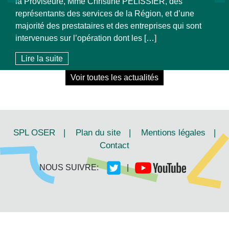
es
d’une
Previous
N
ui sont
Voir toutes les actualités
SPL OSER
|
Plan du site
|
Mentions légales
|
Contact
NOUS SUIVRE:
|