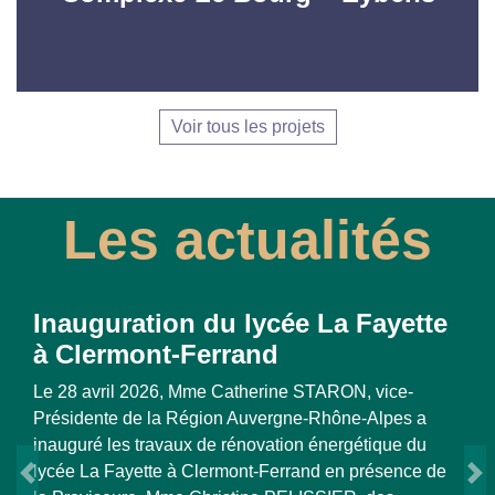
Voir tous les projets
Les actualités
yette
La Lettre n°7 de la SPL OSER
Novembre 2025
ice-
pes a
Lire la suite
que du
sence de