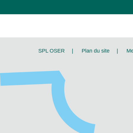
SPL OSER
|
Plan du site
|
Me