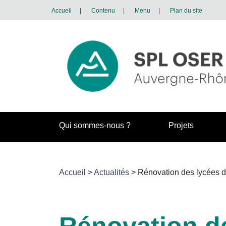
Accueil
|
Contenu
|
Menu
|
Plan du site
Qui sommes-nous ?
Projets
Accueil
>
Actualités
>
Rénovation des lycées
Rénovation de