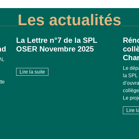
Les actualités
La Lettre n°7 de la SPL
Réno
nd
OSER Novembre 2025
coll
Char
N,
Le dép
Lire la suite
la SPL
tte
d’ouvra
collège
Le pro
Lire l