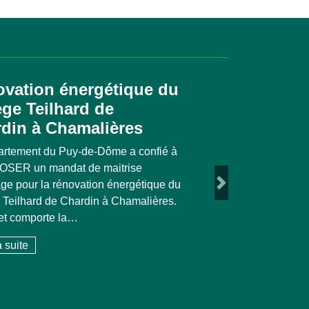
vation énergétique du
Inauguration 
ège Teilhard de
Bourg à Eyb
din à Chamalières
L’inauguration de l’é
Bourg à Eybens (38) a
artement du Puy-de-Dôme a confié à
août 2025 avec une trè
 OSER un mandat de maitrise
Next
des enseignants et pa
ge pour la rénovation énergétique du
accompagnés de no
 Teilhard de Chardin à Chamalières.
jet comporte la…
Lire la suite
a suite