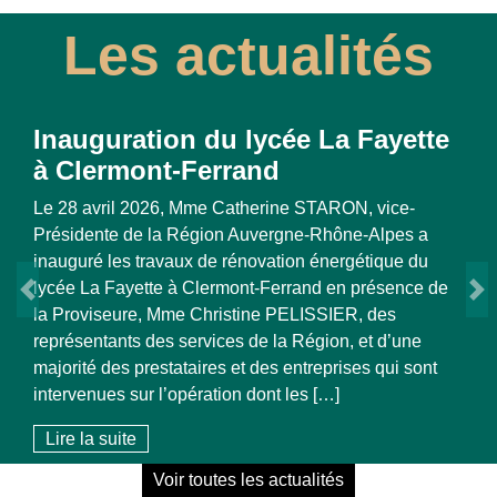
Les actualités
 Fayette
La Lettre n°7 de la SPL OSER
Novembre 2025
, vice-
e-Alpes a
Lire la suite
étique du
présence de
, des
 et d’une
Previous
N
es qui sont
Voir toutes les actualités